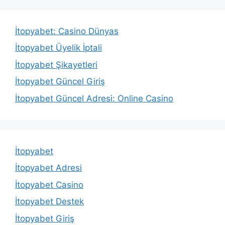
İtopyabet: Casino Dünyas
İtopyabet Üyelik İptali
İtopyabet Şikayetleri
İtopyabet Güncel Giriş
İtopyabet Güncel Adresi: Online Casino
İtopyabet
İtopyabet Adresi
İtopyabet Casino
İtopyabet Destek
İtopyabet Giriş