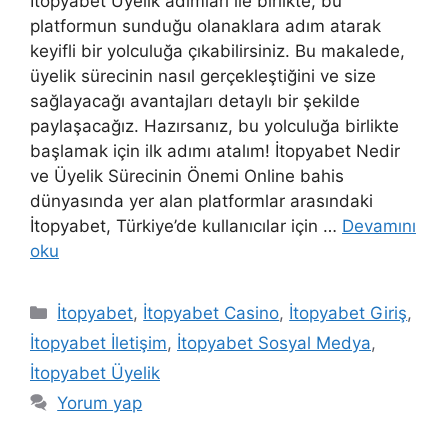
İtopyabet Üyelik adımları ile birlikte, bu
platformun sunduğu olanaklara adım atarak
keyifli bir yolculuğa çıkabilirsiniz. Bu makalede,
üyelik sürecinin nasıl gerçekleştiğini ve size
sağlayacağı avantajları detaylı bir şekilde
paylaşacağız. Hazırsanız, bu yolculuğa birlikte
başlamak için ilk adımı atalım! İtopyabet Nedir
ve Üyelik Sürecinin Önemi Online bahis
dünyasında yer alan platformlar arasındaki
İtopyabet, Türkiye’de kullanıcılar için …
Devamını
oku
Kategoriler
İtopyabet
,
İtopyabet Casino
,
İtopyabet Giriş
,
İtopyabet İletişim
,
İtopyabet Sosyal Medya
,
İtopyabet Üyelik
Yorum yap